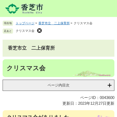
ペ
メ
ー
ニ
ジ
ュ
の
ー
トップページ
>
香芝市立 二上保育所
>
クリスマス会
現在地
先
を
頭
飛
クリスマス会
足あと
で
ば
す
し
。
て
香芝市立 二上保育所
本
文
本
へ
クリスマス会
文
ページ内目次
ページID：0043600
更新日：2023年12月27日更新