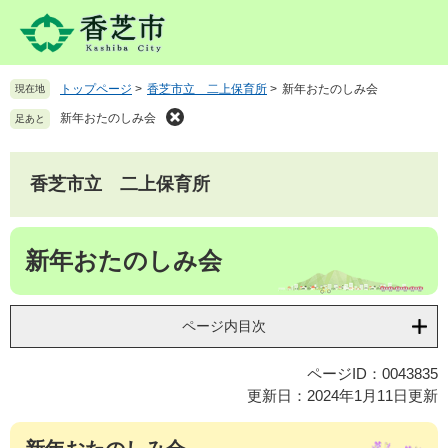
ペ
メ
ー
ニ
ジ
ュ
の
ー
トップページ
>
香芝市立 二上保育所
>
新年おたのしみ会
現在地
先
を
頭
飛
新年おたのしみ会
足あと
で
ば
す
し
。
て
香芝市立 二上保育所
本
文
本
へ
新年おたのしみ会
文
ページ内目次
ページID：0043835
更新日：2024年1月11日更新