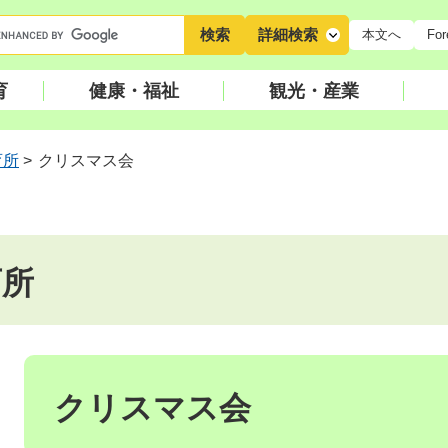
キ
詳細検索
本文へ
For
ー
ワ
育
健康・福祉
観光・産業
ー
ド
検
育所
>
クリスマス会
索
育所
本
文
クリスマス会