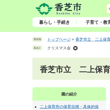
ペ
メ
ー
ニ
ジ
ュ
の
ー
暮らし・手続き
子育て・教
先
を
頭
飛
で
ば
トップページ
>
香芝市立 二上保
現在地
す
し
クリスマス会
足あと
。
て
本
文
香芝市立 二上保
へ
園の紹介
二上保育所の保育目標・具体的保