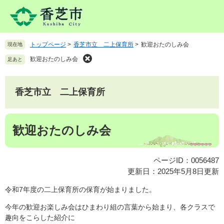
ペ
メ
ー
ニ
ジ
ュ
の
ー
トップページ
>
香芝市立 二上保育所
>
歓迎おたのしみ会
現在地
先
を
頭
飛
歓迎おたのしみ会
足あと
で
ば
す
し
。
て
香芝市立 二上保育所
本
文
本
へ
歓迎おたのしみ会
文
ページID：0056487
更新日：2025年5月8日更新
令和7年度の二上保育所の保育が始まりました。
今年の歓迎お楽しみ会はひまわり組の言葉から始まり、各クラスで
趣向をこらした紹介に