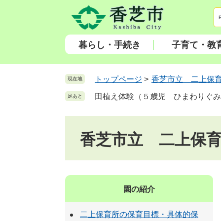
ペ
メ
ー
ニ
ジ
ュ
の
ー
暮らし・手続き
子育て・教
先
を
頭
飛
で
ば
トップページ
>
香芝市立 二上保
現在地
す
し
田植え体験（５歳児 ひまわりぐみ
足あと
。
て
本
文
香芝市立 二上保
へ
園の紹介
二上保育所の保育目標・具体的保