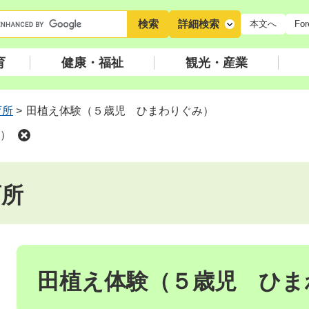
キ
詳細検索
本文へ
For
ー
ワ
育
健康・福祉
観光・産業
ー
ド
検
育所
>
田植え体験（５歳児 ひまわりぐみ）
索
）
育所
本
文
田植え体験（５歳児 ひま