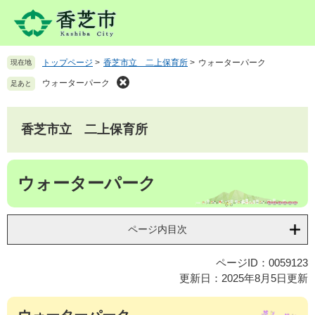
ペ
メ
ー
ニ
ジ
ュ
の
ー
トップページ
>
香芝市立 二上保育所
>
ウォーターパーク
現在地
先
を
頭
飛
ウォーターパーク
足あと
で
ば
す
し
。
て
香芝市立 二上保育所
本
文
本
へ
ウォーターパーク
文
ページ内目次
ページID：0059123
更新日：2025年8月5日更新