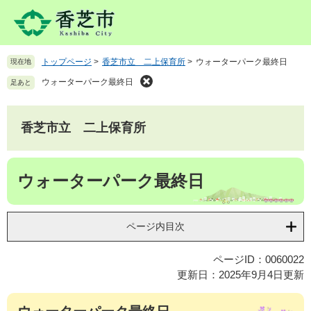
ペ
メ
ー
ニ
ジ
ュ
の
ー
トップページ
>
香芝市立 二上保育所
>
ウォーターパーク最終日
現在地
先
を
頭
飛
ウォーターパーク最終日
足あと
で
ば
す
し
。
て
香芝市立 二上保育所
本
文
本
へ
ウォーターパーク最終日
文
ページ内目次
ページID：0060022
更新日：2025年9月4日更新