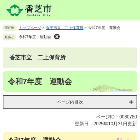
ペ
メ
ー
ニ
ジ
ュ
の
ー
トップページ
>
香芝市立 二上保育所
>
令和7年度 運動会
現在地
先
を
頭
飛
令和7年度 運動会
足あと
で
ば
す
し
。
て
香芝市立 二上保育所
本
文
本
へ
令和7年度 運動会
文
ページ内目次
ページID：0060780
更新日：2025年10月31日更新