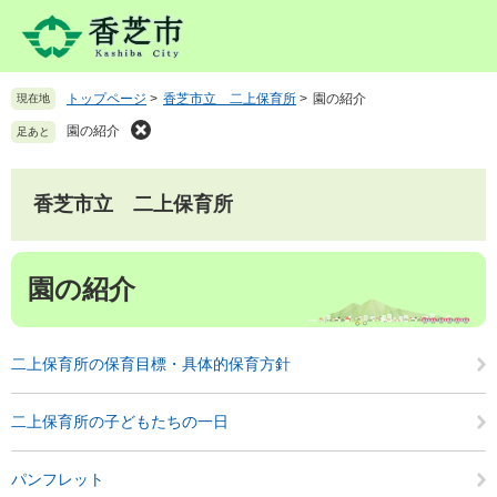
ペ
メ
ー
ニ
ジ
ュ
の
ー
トップページ
>
香芝市立 二上保育所
>
園の紹介
現在地
先
を
頭
飛
園の紹介
足あと
で
ば
す
し
。
て
香芝市立 二上保育所
本
文
本
へ
園の紹介
文
二上保育所の保育目標・具体的保育方針
二上保育所の子どもたちの一日
パンフレット