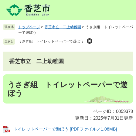
ペ
メ
ー
ニ
ジ
ュ
の
ー
トップページ
>
香芝市立 二上幼稚園
>
うさぎ組 トイレットペーパ
現在地
先
を
ーで遊ぼう
頭
飛
で
ば
うさぎ組 トイレットペーパーで遊ぼう
足あと
す
し
。
て
本
香芝市立 二上幼稚園
文
へ
本
うさぎ組 トイレットペーパーで遊
文
ぼう
ページID：0059379
更新日：2025年7月31日更新
トイレットペーパーで遊ぼう [PDFファイル／1.08MB]