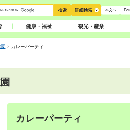
キ
詳細検索
本文へ
For
ー
ワ
育
健康・福祉
観光・産業
ー
ド
検
稚園
>
カレーパーティ
索
稚園
本
文
カレーパーティ