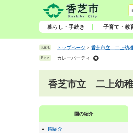
ペ
メ
ー
ニ
ジ
ュ
の
ー
暮らし・手続き
子育て・教
先
を
頭
飛
で
ば
トップページ
>
香芝市立 二上幼
現在地
す
し
カレーパーティ
足あと
。
て
本
文
香芝市立 二上幼
へ
園の紹介
園紹介