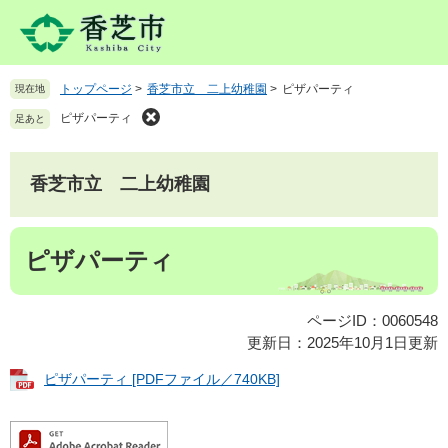
ペ
メ
ー
ニ
ジ
ュ
の
ー
トップページ
>
香芝市立 二上幼稚園
>
ピザパーティ
現在地
先
を
頭
飛
ピザパーティ
足あと
で
ば
す
し
。
て
香芝市立 二上幼稚園
本
文
本
へ
ピザパーティ
文
ページID：0060548
更新日：2025年10月1日更新
ピザパーティ [PDFファイル／740KB]