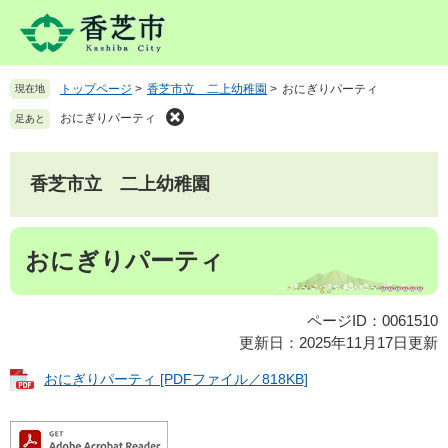
ペ
メ
ー
ニ
ジ
ュ
の
ー
トップページ
>
香芝市立 二上幼稚園
>
おにぎりパーティ
現在地
先
を
頭
飛
おにぎりパーティ
足あと
で
ば
す
し
。
て
香芝市立 二上幼稚園
本
文
本
へ
おにぎりパーティ
文
ページID：0061510
更新日：2025年11月17日更新
おにぎりパーティ [PDFファイル／818KB]