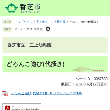
ペ
メ
ー
ニ
ジ
ュ
の
ー
トップページ
>
香芝市立 二上幼稚園
>
どろんこ遊び(代掻き)
現在地
先
を
頭
飛
どろんこ遊び(代掻き)
足あと
で
ば
す
し
。
て
香芝市立 二上幼稚園
本
文
本
へ
どろんこ遊び(代掻き)
文
ページID：0067530
更新日：2026年6月12日更新
どろんこ遊び(代掻き) [PDFファイル／2.32MB]