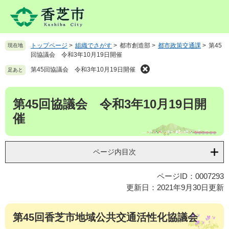
ペ
メ
ー
ニ
ジ
ュ
の
ー
トップページ
>
組織でさがす
>
都市創造部
>
都市政策交通課
>
第45
現在地
先
を
回協議会 令和3年10月19日開催
頭
飛
で
ば
第45回協議会 令和3年10月19日開催
足あと
す
し
。
て
本
第45回協議会 令和3年10月19日開
本
文
文
催
へ
ページ内目次
ページID：0007293
更新日：2021年9月30日更新
第45回香芝市地域公共交通活性化協議会