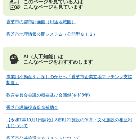
このページを見ている人は
こんなページも見ています
香芝市の都市計画図（用途地域図）
香芝市地理情報公開システム（公開型ＧＩＳ）
AI（人工知能）は
こんなページをおすすめします
事業用不動産をお探しのかたへ「香芝市企業立地マッチング支援
制度」
教育委員会会議の概要及び会議録(令和8年)
香芝市設備投資促進補助金
【令和7年10月1日開始】8市町21施設の体育・文化施設の相互利
用について
香芝市公共施設マネジメントについて