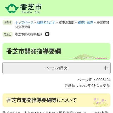
ペ
メ
ー
ニ
ジ
ュ
の
ー
トップページ
>
組織でさがす
>
都市創造部
>
都市計画課
>
香芝市開
現在地
先
を
発指導要綱
頭
飛
で
ば
香芝市開発指導要綱
足あと
す
し
。
て
本
香芝市開発指導要綱
本
文
文
へ
ページ内目次
ページID：0006424
更新日：2025年4月1日更新
香芝市開発指導要綱等について
香芝市では、本市において行われる開発事業について、一定の基準