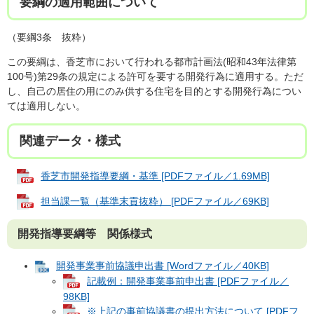
要綱の適用範囲について
（要綱3条 抜粋）
この要綱は、香芝市において行われる都市計画法(昭和43年法律第
100号)第29条の規定による許可を要する開発行為に適用する。ただ
し、自己の居住の用にのみ供する住宅を目的とする開発行為につい
ては適用しない。
関連データ・様式
香芝市開発指導要綱・基準 [PDFファイル／1.69MB]
担当課一覧（基準末貢抜粋） [PDFファイル／69KB]
開発指導要綱等 関係様式
開発事業事前協議申出書 [Wordファイル／40KB]
記載例：開発事業事前申出書 [PDFファイル／
98KB]
※上記の事前協議書の提出方法について [PDFフ