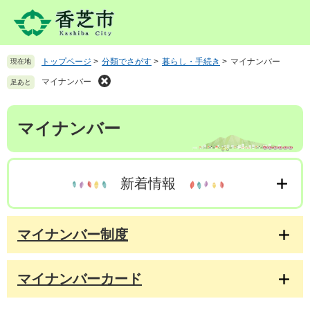
ペ
メ
ー
ニ
ジ
ュ
の
ー
トップページ
>
分類でさがす
>
暮らし・手続き
>
マイナンバー
現在地
先
を
頭
飛
マイナンバー
足あと
で
ば
す
し
本
。
て
マイナンバー
文
本
文
へ
新着情報
マイナンバー制度
マイナンバーカード