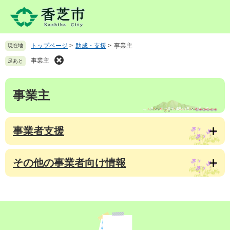
ペ
メ
ー
ニ
ジ
ュ
の
ー
トップページ
>
助成・支援
>
事業主
現在地
先
を
頭
飛
事業主
足あと
で
ば
す
し
本
。
て
事業主
文
本
文
へ
事業者支援
その他の事業者向け情報