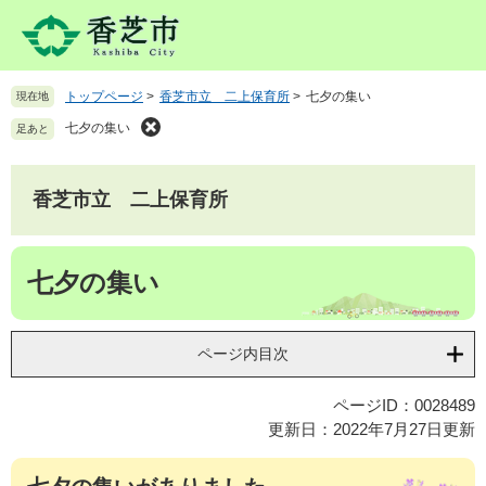
ペ
メ
ー
ニ
ジ
ュ
の
ー
トップページ
>
香芝市立 二上保育所
>
七夕の集い
現在地
先
を
頭
飛
七夕の集い
足あと
で
ば
す
し
。
て
香芝市立 二上保育所
本
文
本
へ
七夕の集い
文
ページ内目次
ページID：0028489
更新日：2022年7月27日更新