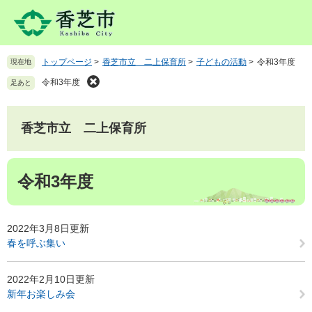
ペ
メ
ー
ニ
ジ
ュ
の
ー
トップページ
>
香芝市立 二上保育所
>
子どもの活動
>
令和3年度
現在地
先
を
頭
飛
令和3年度
足あと
で
ば
す
し
。
て
香芝市立 二上保育所
本
文
本
へ
令和3年度
文
2022年3月8日更新
春を呼ぶ集い
2022年2月10日更新
新年お楽しみ会