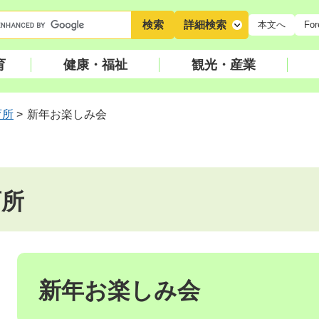
キ
詳細検索
本文へ
For
ー
ワ
育
健康・福祉
観光・産業
ー
ド
検
育所
>
新年お楽しみ会
索
育所
本
文
新年お楽しみ会