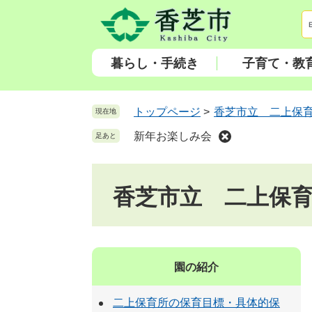
ペ
メ
ー
ニ
ジ
ュ
の
ー
暮らし・手続き
子育て・教
先
を
頭
飛
で
ば
トップページ
>
香芝市立 二上保
現在地
す
し
新年お楽しみ会
足あと
。
て
本
文
香芝市立 二上保
へ
園の紹介
二上保育所の保育目標・具体的保