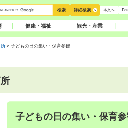
キ
詳細検索
本文へ
For
ー
ワ
育
健康・福祉
観光・産業
ー
ド
検
育所
>
子どもの日の集い・保育参観
索
育所
本
文
子どもの日の集い・保育参