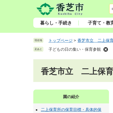
ペ
メ
ー
ニ
ジ
ュ
の
ー
暮らし・手続き
子育て・教
先
を
頭
飛
で
ば
トップページ
>
香芝市立 二上保
現在地
す
し
子どもの日の集い・保育参観
足あと
。
て
本
文
香芝市立 二上保
へ
園の紹介
二上保育所の保育目標・具体的保