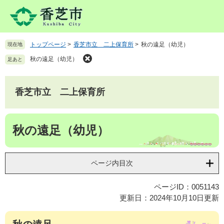
ペ
メ
ー
ニ
ジ
ュ
の
ー
トップページ
>
香芝市立 二上保育所
>
秋の遠足（幼児）
現在地
先
を
頭
飛
秋の遠足（幼児）
足あと
で
ば
す
し
。
て
香芝市立 二上保育所
本
文
本
へ
秋の遠足（幼児）
文
ページ内目次
ページID：0051143
更新日：2024年10月10日更新