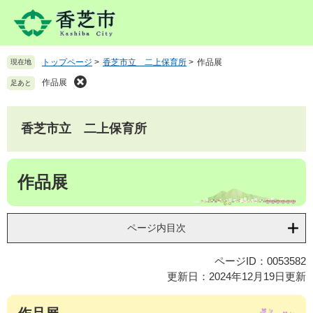
ペ
メ
ー
ニ
ジ
ュ
の
ー
トップページ
>
香芝市立 二上保育所
>
作品展
現在地
先
を
頭
飛
作品展
足あと
で
ば
す
し
。
て
香芝市立 二上保育所
本
文
本
へ
作品展
文
ページ内目次
ページID：0053582
更新日：2024年12月19日更新