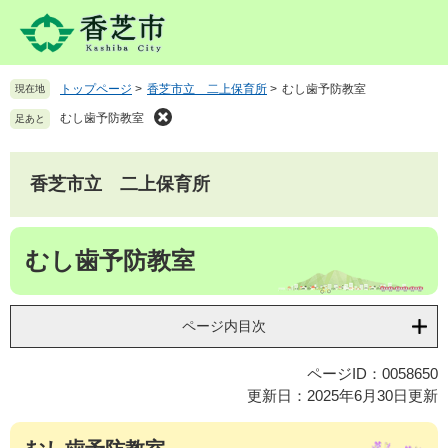
ペ
メ
ー
ニ
ジ
ュ
の
ー
トップページ
>
香芝市立 二上保育所
>
むし歯予防教室
現在地
先
を
頭
飛
むし歯予防教室
足あと
で
ば
す
し
。
て
香芝市立 二上保育所
本
文
本
へ
むし歯予防教室
文
ページ内目次
ページID：0058650
更新日：2025年6月30日更新