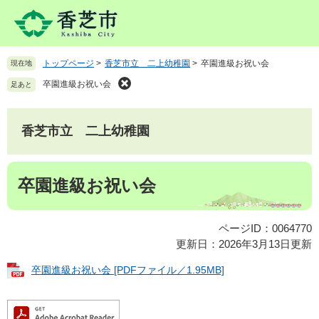
ペ
メ
ー
ニ
ジ
ュ
の
ー
トップページ
>
香芝市立 二上幼稚園
>
卒園進級お祝い会
現在地
先
を
頭
飛
卒園進級お祝い会
足あと
で
ば
す
し
。
て
香芝市立 二上幼稚園
本
文
本
へ
卒園進級お祝い会
文
ページID：0064770
更新日：2026年3月13日更新
卒園進級お祝い会 [PDFファイル／1.95MB]