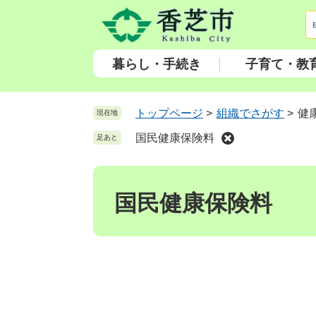
ペ
メ
ー
ニ
ジ
ュ
の
ー
暮らし・手続き
子育て・教
先
を
頭
飛
で
ば
トップページ
>
組織でさがす
>
健
現在地
す
し
国民健康保険料
足あと
。
て
本
本
文
文
へ
国民健康保険料