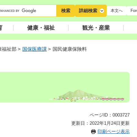
キ
詳細検索
本文へ
For
ー
ワ
育
健康・福祉
観光・産業
ー
ド
検
康福祉部
>
国保医療課
>
国民健康保険料
索
ページID：0003727
更新日：2022年1月24日更新
印刷ページ表示