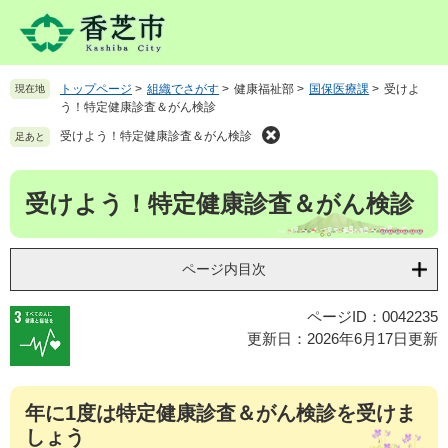
ペ
メ
ー
ニ
ジ
ュ
の
ー
トップページ
>
組織でさがす
>
健康福祉部
>
国保医療課
>
受けよ
現在地
先
を
う！特定健康診査＆がん検診
頭
飛
で
ば
受けよう！特定健康診査＆がん検診
足あと
す
し
。
て
本
受けよう！特定健康診査＆がん検診
本
文
文
へ
ページ内目次
ページID：0042235
更新日：2026年6月17日更新
年に1度は特定健康診査＆がん検診を受けま
しょう