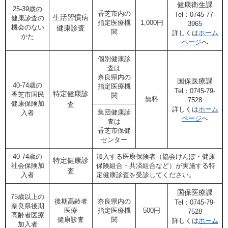
健康衛生課​
25-39歳の
香芝市内の
Tel：0745-77-
生活習慣病
健康診査の
指定医療機
1,000円
3965
機会のない
健康診査
関
詳しくは
ホーム
かた
ページ
へ
個別健康診
査は
奈良県内の
国保医療課
40-74歳の
指定医療機
Tel：0745-79-
特定健康診
香芝市国民
関
無料
7528
健康保険加
査
詳しくは
ホーム
集団健康診
入者
ページ
へ
査は
香芝市保健
センター
40-74歳の
加入する医療保険者（協会けんぽ・健康
特定健康診
社会保険加
保険組合・共済組合など）が実施する特
査
入者
定健康診査を受診してください。
国保医療課
75歳以上の
後期高齢者
奈良県内の
Tel：0745-79-
奈良県後期
医療
指定医療機
500円
7528
高齢者医療
健康診査
関
詳しくは
ホーム
加入者