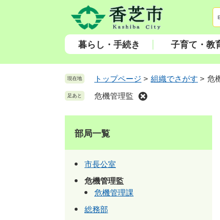
ペ
メ
ー
ニ
ジ
ュ
の
ー
暮らし・手続き
子育て・教
先
を
頭
飛
で
ば
トップページ
>
組織でさがす
>
危
現在地
す
し
危機管理監
足あと
。
て
本
文
部局一覧
へ
市長公室
危機管理監
危機管理課
総務部