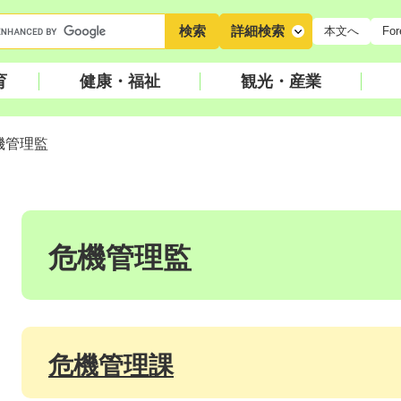
キ
詳細検索
本文へ
For
ー
ワ
育
健康・福祉
観光・産業
ー
ド
検
機管理監
索
本
文
危機管理監
危機管理課