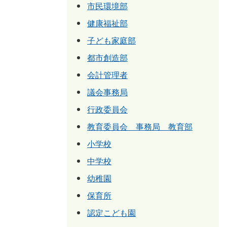
市民環境部
健康福祉部
子ども家庭部
都市創造部
会計管理者
議会事務局
行政委員会
教育委員会 事務局 教育部
小学校
中学校
幼稚園
保育所
認定こども園