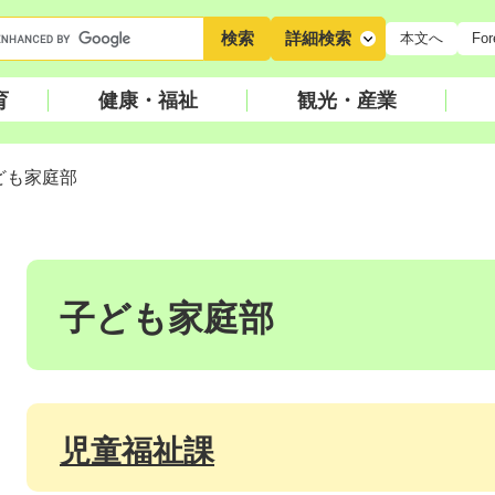
キ
詳細検索
本文へ
For
ー
ワ
育
健康・福祉
観光・産業
ー
ド
検
ども家庭部
索
本
文
子ども家庭部
児童福祉課