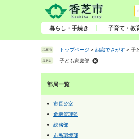
ペ
メ
ー
ニ
ジ
ュ
の
ー
暮らし・手続き
子育て・教
先
を
頭
飛
で
ば
トップページ
>
組織でさがす
>
子
現在地
す
し
子ども家庭部
足あと
。
て
本
文
部局一覧
へ
市長公室
危機管理監
総務部
市民環境部