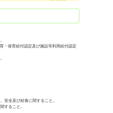
と。
く教育・保育給付認定及び施設等利用給付認定
と。
。
生、安全及び給食に関すること。
に関すること。