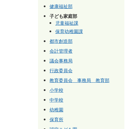
健康福祉部
子ども家庭部
児童福祉課
保育幼稚園課
都市創造部
会計管理者
議会事務局
行政委員会
教育委員会 事務局 教育部
小学校
中学校
幼稚園
保育所