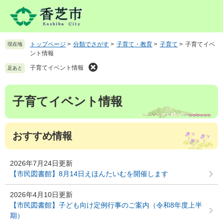
ペ
メ
ー
ニ
ジ
ュ
の
ー
トップページ
>
分類でさがす
>
子育て・教育
>
子育て
>
子育てイベ
現在地
先
を
ント情報
頭
飛
で
ば
子育てイベント情報
足あと
す
し
。
て
本
子育てイベント情報
本
文
文
へ
おすすめ情報
2026年7月24日更新
【市民図書館】8月14日えほんたいむを開催します
2026年4月10日更新
【市民図書館】子ども向け定例行事のご案内（令和8年度上半
期）