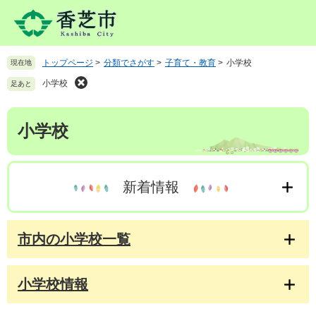
ペ
メ
ー
ニ
ジ
ュ
の
ー
トップページ
>
分類でさがす
>
子育て・教育
>
小学校
現在地
先
を
頭
飛
小学校
足あと
で
ば
す
し
本
。
て
小学校
文
本
文
へ
新着情報
市内の小学校一覧
小学校情報