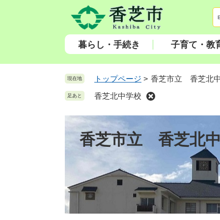
ペ
メ
ー
ニ
ジ
ュ
の
ー
暮らし・手続き
子育て・教
先
を
頭
飛
で
ば
トップページ
>
香芝市立 香芝北
現在地
す
し
香芝北中学校
足あと
。
て
本
文
香芝市立 香芝北
へ