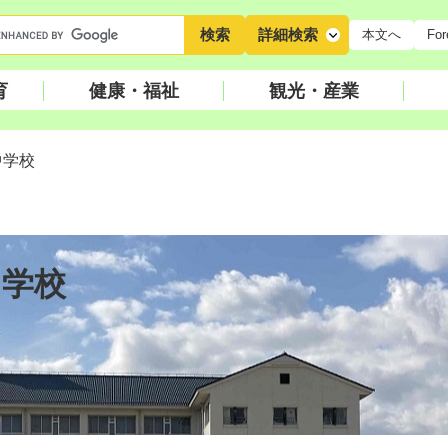
キ
詳細検索
本文へ
For
ー
ワ
育
健康・福祉
観光・産業
ー
ド
検
中学校
索
中学校