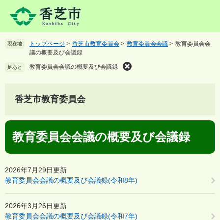
ペ
メ
ー
ニ
ジ
ュ
の
ー
トップページ
>
香芝市教育委員会
>
教育委員会会議
>
教育委員会会
現在地
先
を
議の概要及び会議録
頭
飛
で
ば
教育委員会会議の概要及び会議録
足あと
す
し
。
て
本
香芝市教育委員会
文
へ
本
教育委員会会議の概要及び会議録
文
2026年7月29日更新
教育委員会会議の概要及び会議録(令和8年)
2026年3月26日更新
教育委員会会議の概要及び会議録(令和7年)