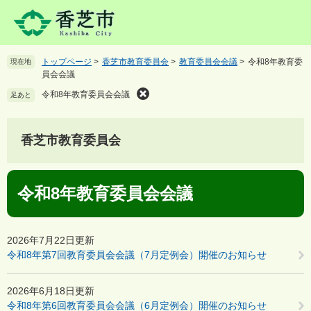
ペ
メ
ー
ニ
ジ
ュ
の
ー
トップページ
>
香芝市教育委員会
>
教育委員会会議
>
令和8年教育委
現在地
先
を
員会会議
頭
飛
で
ば
令和8年教育委員会会議
足あと
す
し
。
て
本
香芝市教育委員会
文
へ
本
令和8年教育委員会会議
文
2026年7月22日更新
令和8年第7回教育委員会会議（7月定例会）開催のお知らせ
2026年6月18日更新
令和8年第6回教育委員会会議（6月定例会）開催のお知らせ