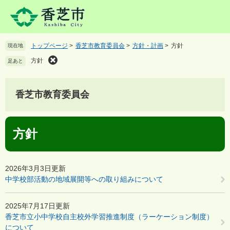
ペ
メ
ー
ニ
ジ
ュ
の
ー
トップページ
>
香芝市教育委員会
>
方針・計画
>
方針
現在地
先
を
頭
飛
方針
足あと
で
ば
す
し
。
て
香芝市教育委員会
本
文
本
へ
方針
文
2026年3月3日更新
中学校部活動の地域展開等への取り組みについて
2025年7月17日更新
香芝市立小中学校自主校外学習推進制度（ラーケーション制度）
について