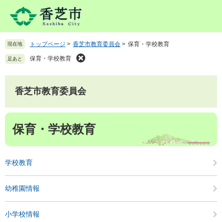
ペ
メ
ー
ニ
ジ
ュ
の
ー
トップページ
>
香芝市教育委員会
>
保育・学校教育
現在地
先
を
頭
飛
保育・学校教育
足あと
で
ば
す
し
。
て
香芝市教育委員会
本
文
本
へ
保育・学校教育
文
学校教育
幼稚園情報
小学校情報