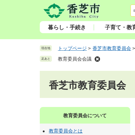
ペ
メ
ー
ニ
ジ
ュ
の
ー
暮らし・手続き
子育て・教
先
を
頭
飛
で
ば
トップページ
>
香芝市教育委員会
現在地
す
し
教育委員会会議
足あと
。
て
本
文
香芝市教育委員会
へ
教育委員会について
教育委員会とは