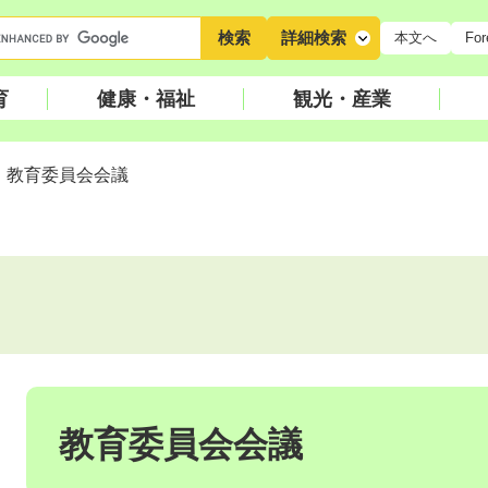
キ
詳細検索
本文へ
For
ー
ワ
育
健康・福祉
観光・産業
ー
ド
検
>
教育委員会会議
索
本
文
教育委員会会議