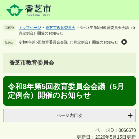
ペ
メ
ー
ニ
ジ
ュ
の
ー
トップページ
>
香芝市教育委員会
>
令和8年第5回教育委員会会議（5
現在地
先
を
月定例会）開催のお知らせ
頭
飛
で
ば
令和8年第5回教育委員会会議（5月定例会）開催のお知らせ
足あと
す
し
。
て
本
香芝市教育委員会
文
へ
本
令和8年第5回教育委員会会議（5月
文
定例会）開催のお知らせ
ページ内目次
ページID：0066679
更新日：2026年5月15日更新