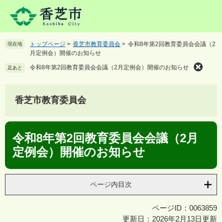
ペ
メ
ー
ニ
ジ
ュ
の
ー
トップページ
>
香芝市教育委員会
>
令和8年第2回教育委員会会議（2
現在地
先
を
月定例会）開催のお知らせ
頭
飛
で
ば
令和8年第2回教育委員会会議（2月定例会）開催のお知らせ
足あと
す
し
。
て
本
香芝市教育委員会
文
へ
本
令和8年第2回教育委員会会議（2月
文
定例会）開催のお知らせ
ページ内目次
ページID：0063859
更新日：2026年2月13日更新