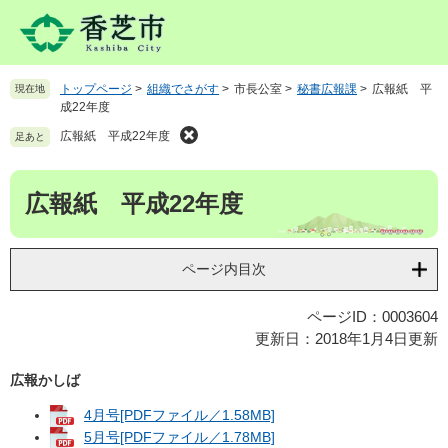
ペ
メ
ー
ニ
ジ
ュ
の
ー
トップページ
>
組織でさがす
>
市長公室
>
秘書広報課
>
広報紙 平
現在地
先
を
成22年度
頭
飛
で
ば
広報紙 平成22年度
足あと
す
し
。
て
本
広報紙 平成22年度
本
文
文
へ
ページ内目次
ページID：0003604
更新日：2018年1月4日更新
広報かしば
4月号[PDFファイル／1.58MB]
5月号[PDFファイル／1.78MB]