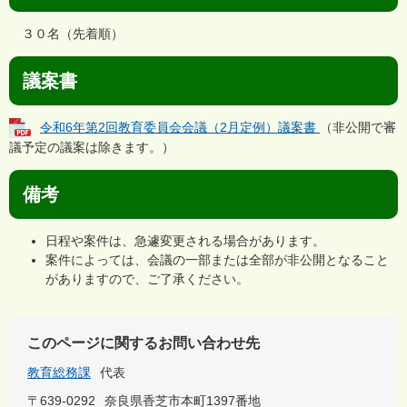
３０名（先着順）
議案書
令和6年第2回教育委員会会議（2月定例）議案書
（非公開で審
議予定の議案は除きます。）
備考
日程や案件は、急遽変更される場合があります。
案件によっては、会議の一部または全部が非公開となること
がありますので、ご了承ください。
このページに関するお問い合わせ先
教育総務課
代表
〒639-0292
奈良県香芝市本町1397番地