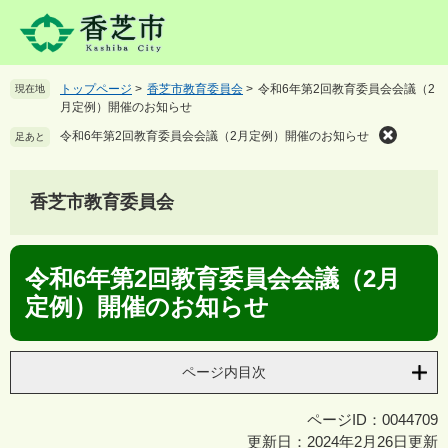
ペ
メ
ー
ニ
ジ
ュ
の
ー
トップページ
>
香芝市教育委員会
>
令和6年第2回教育委員会会議（2
現在地
先
を
月定例）開催のお知らせ
頭
飛
で
ば
令和6年第2回教育委員会会議（2月定例）開催のお知らせ
足あと
す
し
。
て
本
香芝市教育委員会
文
へ
本
令和6年第2回教育委員会会議（2月
文
定例）開催のお知らせ
ページ内目次
ページID：0044709
更新日：2024年2月26日更新