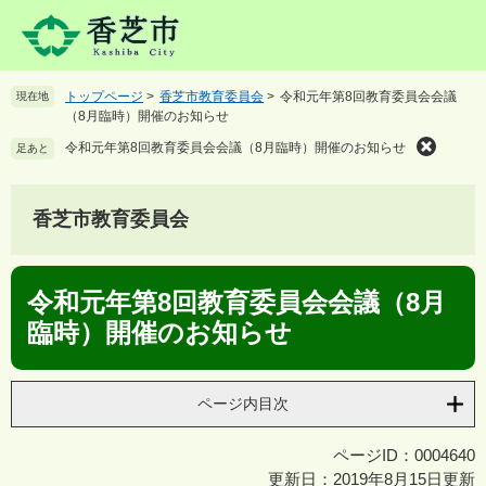
ペ
メ
ー
ニ
ジ
ュ
の
ー
トップページ
>
香芝市教育委員会
>
令和元年第8回教育委員会会議
現在地
先
を
（8月臨時）開催のお知らせ
頭
飛
で
ば
令和元年第8回教育委員会会議（8月臨時）開催のお知らせ
足あと
す
し
。
て
本
香芝市教育委員会
文
へ
本
令和元年第8回教育委員会会議（8月
文
臨時）開催のお知らせ
ページ内目次
ページID：0004640
更新日：2019年8月15日更新