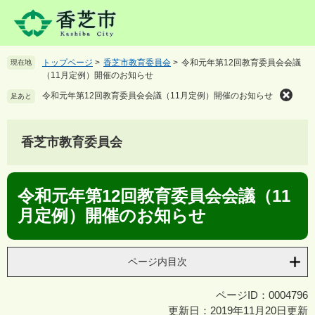
ペ
メ
ー
ニ
ジ
ュ
の
ー
トップページ
>
香芝市教育委員会
>
令和元年第12回教育委員会会議
現在地
先
を
（11月定例）開催のお知らせ
頭
飛
で
ば
令和元年第12回教育委員会会議（11月定例）開催のお知らせ
足あと
す
し
。
て
本
香芝市教育委員会
文
へ
本
令和元年第12回教育委員会会議（11
文
月定例）開催のお知らせ
ページ内目次
ページID：0004796
更新日：2019年11月20日更新