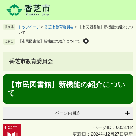
ペ
メ
ー
ニ
ジ
ュ
の
ー
トップページ
>
香芝市教育委員会
>
【市民図書館】新機能の紹介につ
現在地
先
を
いて
頭
飛
で
ば
【市民図書館】新機能の紹介について
足あと
す
し
。
て
本
香芝市教育委員会
文
へ
本
【市民図書館】新機能の紹介につい
文
て
ページ内目次
ページID：0053782
更新日：2024年12月27日更新