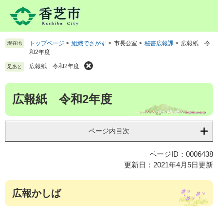
ペ
メ
ー
ニ
ジ
ュ
の
ー
トップページ
>
組織でさがす
>
市長公室
>
秘書広報課
>
広報紙 令
現在地
先
を
和2年度
頭
飛
で
ば
広報紙 令和2年度
足あと
す
し
。
て
本
広報紙 令和2年度
本
文
文
へ
ページ内目次
ページID：0006438
更新日：2021年4月5日更新
広報かしば