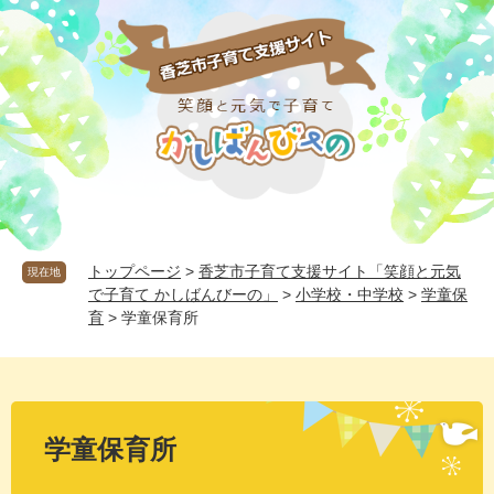
ペ
メ
ー
ニ
ジ
ュ
の
ー
先
を
頭
飛
で
ば
す
し
。
て
本
文
へ
トップページ
>
香芝市子育て支援サイト「笑顔と元気
現在地
で子育て かしばんびーの」
>
小学校・中学校
>
学童保
育
>
学童保育所
本
文
学童保育所