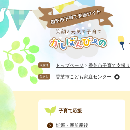
ペ
メ
ー
ニ
ジ
ュ
の
ー
先
を
頭
飛
で
ば
す
し
。
て
トップページ
>
香芝市子育て支援サ
本
現在地
文
香芝市こども家庭センター
足あと
へ
子育て応援
妊娠・産前産後