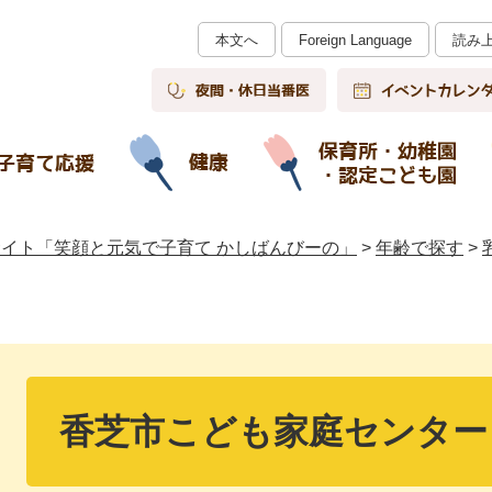
本文へ
Foreign Language
読み
イト「笑顔と元気で子育て かしばんびーの」
>
年齢で探す
>
本
文
香芝市こども家庭センター