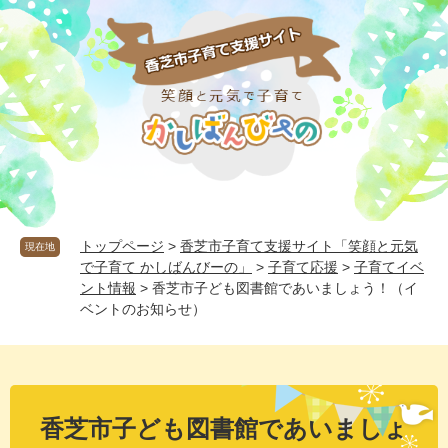
ペ
メ
ー
ニ
ジ
ュ
の
ー
先
を
頭
飛
で
ば
す
し
。
て
本
文
へ
トップページ
>
香芝市子育て支援サイト「笑顔と元気
現在地
で子育て かしばんびーの」
>
子育て応援
>
子育てイベ
ント情報
>
香芝市子ども図書館であいましょう！（イ
ベントのお知らせ）
本
文
香芝市子ども図書館であいましょ