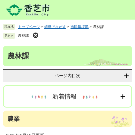
ペ
メ
ー
ニ
ジ
ュ
の
ー
トップページ
>
組織でさがす
>
市民環境部
>
農林課
現在地
先
を
頭
飛
農林課
足あと
で
ば
す
し
本
。
て
農林課
文
本
文
へ
ページ内目次
新着情報
農業